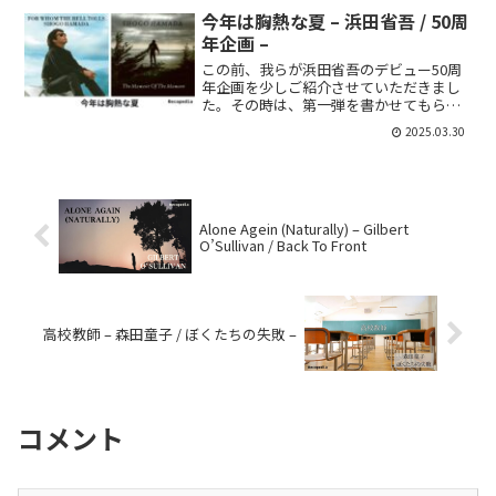
今回は1978年リリースの「時間よ止ま
今年は胸熱な夏 – 浜田省吾 / 50周
れ」です。ロック×化...
年企画 –
この前、我らが浜田省吾のデビュー50周
年企画を少しご紹介させていただきまし
た。その時は、第一弾を書かせてもらっ
たのですが、このタイミングで第2弾？の
2025.03.30
ビニールコレクションの内容が発表にな
りました🎉🎉な、な、なんとですよ。CD
でのみリリースされ...
Alone Agein (Naturally) – Gilbert
O’Sullivan / Back To Front
高校教師 – 森田童子 / ぼくたちの失敗 –
コメント