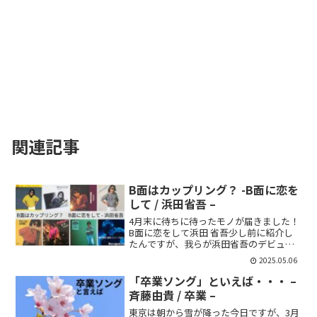
関連記事
B面はカップリング？ -B面に恋を
して / 浜田省吾 –
4月末に待ちに待ったモノが届きました！
B面に恋をして浜田 省吾少し前に紹介し
たんですが、我らが浜田省吾のデビュー
50周年記念として企画されたアナログコ
2025.05.06
レクションの第1弾です。この曲B面だっ
たんだ浜田省吾を意識しだしたのは今か
「卒業ソング」といえば・・・ –
ら20年ぐらい前...
斉藤由貴 / 卒業 –
東京は朝から雪が降った今日ですが、3月