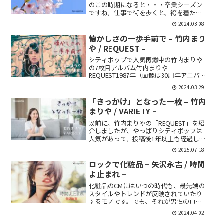
のこの時期になると・・・卒業シーズン
ですね。仕事で街を歩くと、袴を着た女
性や、まだ似合わないスーツを着た男性
2024.03.08
を見かけると、「あーー今日は卒業式か
ぁ」なんて思ったりします🎉自分の卒業
懐かしさの一歩手前で – 竹内まり
というと・・・😔もう何...
や / REQUEST –
シティポップで人気再燃中の竹内まりや
の7枚目アルバム竹内まりや
REQUEST1987年（画像は30周年アニバー
サリーエディション）名曲の宝庫と言っ
2024.03.29
ても過言ではない一枚です。収録曲🎶A1:
恋の嵐A2:Oh No, Oh Yes !B1:けんか...
「きっかけ」となった一枚 – 竹内
まりや / VARIETY –
以前に、竹内まりやの「REQUEST」を紹
介しましたが、やっぱりシティポップは
人気があって、投稿後1年以上も経過して
いるんですが、いまだに多くの方に読ま
2025.07.18
れているページなので、今回は、同じく
人気のこちらの一枚です。竹内 まりや
ロックで化粧品 – 矢沢永吉 / 時間
VARIETY1...
よ止まれ –
化粧品のCMにはいつの時代も、最先端の
スタイルやトレンドが反映されていたり
するモノです。でも、それが男性のロッ
クミュージシャンだと異例となるのかな
2024.04.02
と・・・少し意味深な言葉からですが、