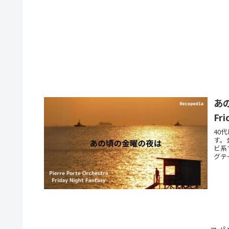
あの
Fri
40
す。
ビ系
グテ