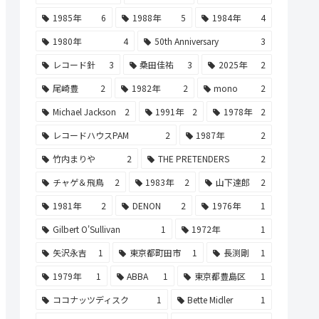
1985年
6
1988年
5
1984年
4
1980年
4
50th Anniversary
3
レコード針
3
桑田佳祐
3
2025年
2
尾崎豊
2
1982年
2
mono
2
Michael Jackson
2
1991年
2
1978年
2
レコードハウスPAM
2
1987年
2
竹内まりや
2
THE PRETENDERS
2
チャゲ＆飛鳥
2
1983年
2
山下達郎
2
1981年
2
DENON
2
1976年
1
Gilbert O'Sullivan
1
1972年
1
矢沢永吉
1
東京都町田市
1
長渕剛
1
1979年
1
ABBA
1
東京都豊島区
1
ココナッツディスク
1
Bette Midler
1