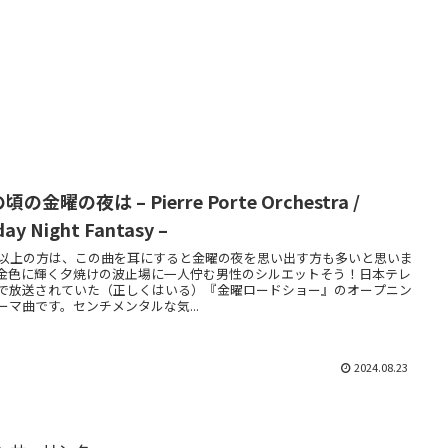
頃の金曜の夜は – Pierre Porte Orchestra /
day Night Fantasy –
代以上の方は、この曲を耳にすると金曜の夜を思い出す方も多いと思いま
金色に輝く夕焼けの波止場に一人佇む男性のシルエットそう！日本テレ
で放送されていた（正しくはいる）『金曜ロードショー』のオープニン
ーマ曲です。センチメンタルな気...
2024.08.23