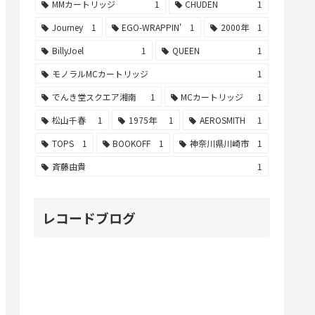
MMカートリッジ
1
CHUDEN
1
Journey
1
EGO-WRAPPIN'
1
2000年
1
BillyJoel
1
QUEEN
1
モノラルMCカートリッジ
1
でんき堂スクエア湘南
1
MCカートリッジ
1
松山千春
1
1975年
1
AEROSMITH
1
TOPS
1
BOOKOFF
1
神奈川県川崎市
1
斉藤由貴
1
レコードブログ