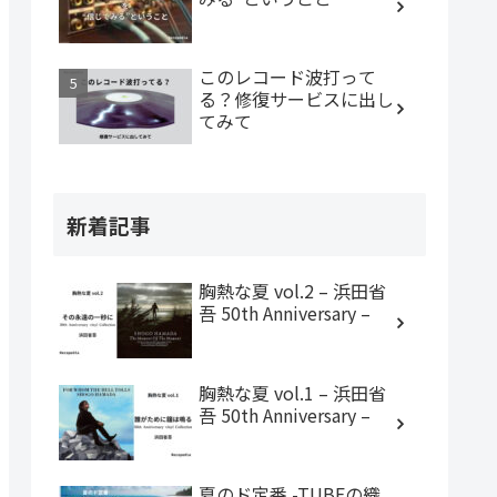
このレコード波打って
る？修復サービスに出し
てみて
新着記事
胸熱な夏 vol.2 – 浜田省
吾 50th Anniversary –
胸熱な夏 vol.1 – 浜田省
吾 50th Anniversary –
夏のド定番 -TUBEの織