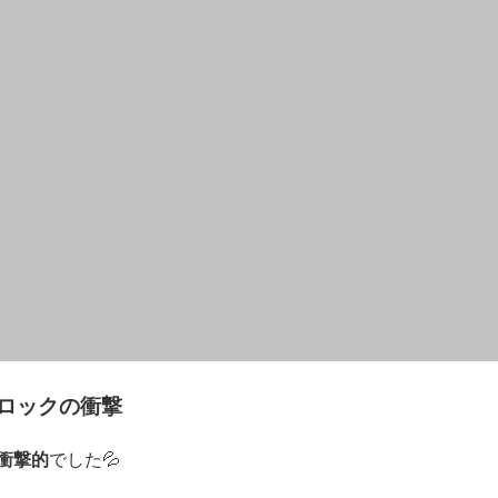
Sロックの衝撃
衝撃的
でした💦