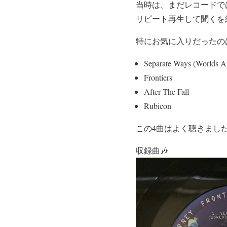
当時は、まだレコードで
リピート再生して聞くを
特にお気に入りだったの
Separate Ways (Worlds A
Frontiers
After The Fall
Rubicon
この4曲はよく聴きまし
収録曲🎶