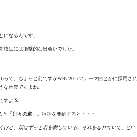
とになるんです。
の高校生には衝撃的な出会いでした。
Worlds Apart)って、ちょっと前ですがWBC2017のテーマ曲とか
うな音楽ですよね。
すよ💦
「別々の道」
すると
。歌詞を要約すると・・・
くけど、僕はずっと君を愛している。それを忘れないで
」とい