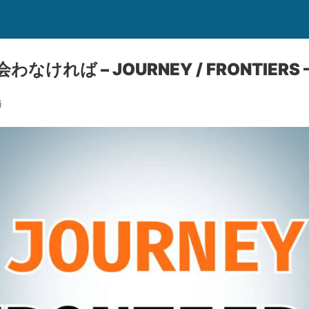
ければ – JOURNEY / FRONTIERS 
i