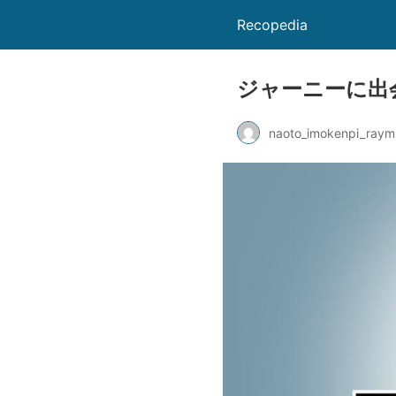
Recopedia
ジャーニーに出会わな
naoto_imokenpi_raym