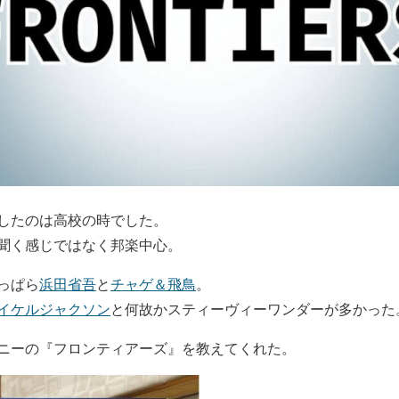
したのは高校の時でした。
聞く感じではなく邦楽中心。
っぱら
浜田省吾
と
チャゲ＆飛鳥
。
イケルジャクソン
と何故かスティーヴィーワンダーが多かった
ニーの『フロンティアーズ』を教えてくれた。