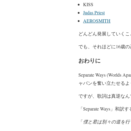
KISS
Judas Priest
AEROSMITH
どんどん発展していくこ
でも、それほどに16歳
おわりに
Separate Ways (
ャパンを奮い立たせるよ
ですが、歌詞は真逆なんで
「Separate Ways」和訳
「
僕と君は別々の道を行