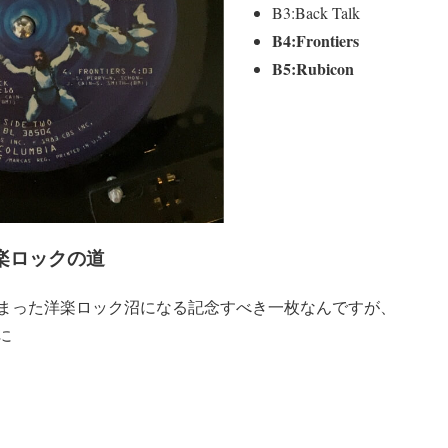
B3:Back Talk
B4:Frontiers
B5:Rubicon
楽ロックの道
まった洋楽ロック沼になる記念すべき一枚なんですが、
に