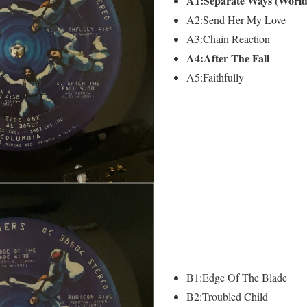
A1:Separate Ways (World
A2:Send Her My Love
A3:Chain Reaction
A4:After The Fall
A5:Faithfully
B1:Edge Of The Blade
B2:Troubled Child